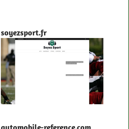
soyezsport.fr
automobile-reference.com