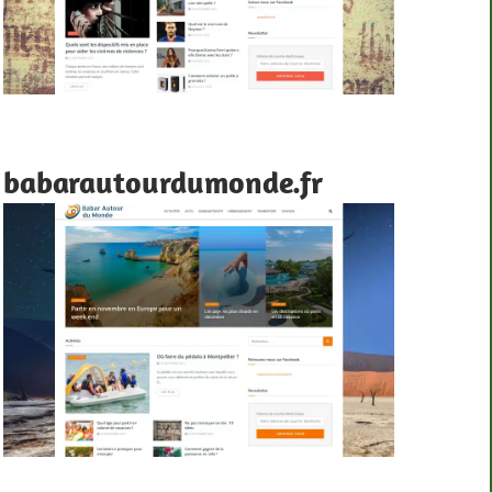
babarautourdumonde.fr