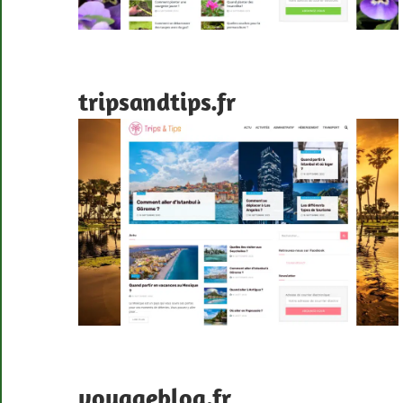
tripsandtips.fr
voyageblog.fr