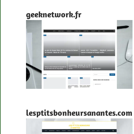
geeknetwork.fr
lesptitsbonheursanantes.com